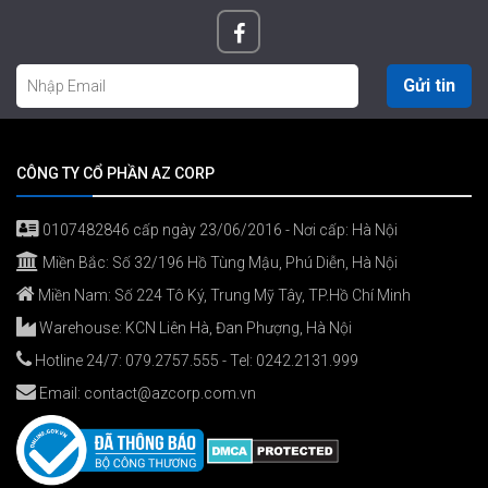
Gửi tin
CÔNG TY CỔ PHẦN AZ CORP
0107482846 cấp ngày 23/06/2016 - Nơi cấp: Hà Nội
Miền Bắc: Số 32/196 Hồ Tùng Mậu, Phú Diễn, Hà Nội
Miền Nam: Số 224 Tô Ký, Trung Mỹ Tây, TP.Hồ Chí Minh
Warehouse: KCN Liên Hà, Đan Phượng, Hà Nội
Hotline 24/7:
079.2757.555
- Tel:
0242.2131.999
Email:
contact@azcorp.com.vn