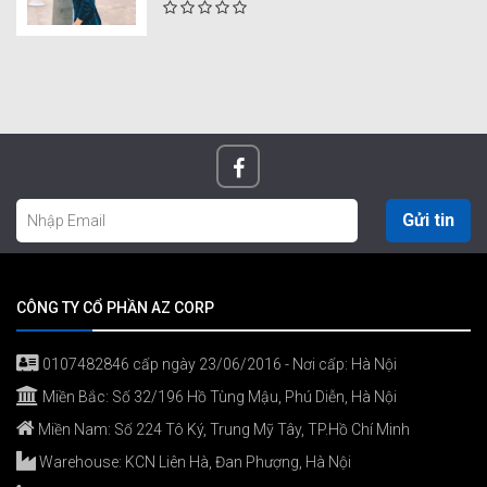
Gửi tin
CÔNG TY CỔ PHẦN AZ CORP
0107482846 cấp ngày 23/06/2016 - Nơi cấp: Hà Nội
Miền Bắc: Số 32/196 Hồ Tùng Mậu, Phú Diễn, Hà Nội
Miền Nam: Số 224 Tô Ký, Trung Mỹ Tây, TP.Hồ Chí Minh
Warehouse: KCN Liên Hà, Đan Phượng, Hà Nội