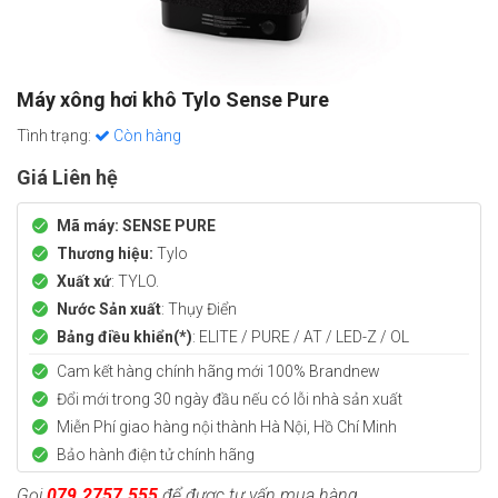
Máy xông hơi khô Tylo Sense Pure
Tình trạng:
Còn hàng
Giá Liên hệ
Mã máy: SENSE PURE
Thương hiệu:
Tylo
Xuất xứ
: TYLO.
Nước Sản xuất
: Thụy Điển
Bảng điều khiển(*)
: ELITE / PURE / AT / LED-Z / OL
Cam kết hàng chính hãng mới
100% Brandnew
Đổi mới trong 30 ngày đầu nếu có lỗi nhà sản xuất
Miễn Phí giao hàng nội thành Hà Nội, Hồ Chí Minh
Bảo hành điện tử chính hãng
Gọi
079.2757.555
để được tư vấn mua hàng