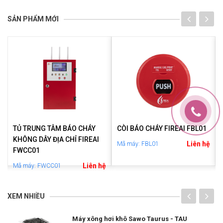
SẢN PHẨM MỚI
TỦ TRUNG TÂM BÁO CHÁY
CÒI BÁO CHÁY FIREAI FBL01
KHÔNG DÂY ĐỊA CHỈ FIREAI
Liên hệ
Mã máy: FBL01
FWCC01
ệ
Liên hệ
Mã máy: FWCC01
XEM NHIỀU
Máy xông hơi khô Sawo Taurus - TAU