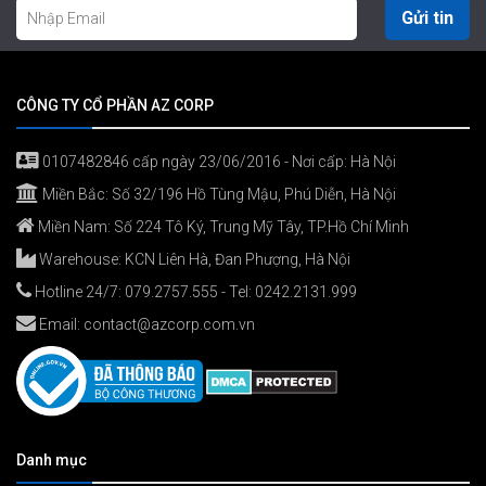
Gửi tin
CÔNG TY CỔ PHẦN AZ CORP
0107482846 cấp ngày 23/06/2016 - Nơi cấp: Hà Nội
Miền Bắc: Số 32/196 Hồ Tùng Mậu, Phú Diễn, Hà Nội
Miền Nam: Số 224 Tô Ký, Trung Mỹ Tây, TP.Hồ Chí Minh
Warehouse: KCN Liên Hà, Đan Phượng, Hà Nội
Hotline 24/7:
079.2757.555
- Tel:
0242.2131.999
Email:
contact@azcorp.com.vn
Danh mục