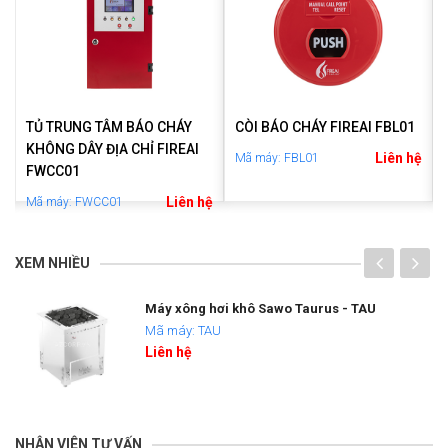
TỦ TRUNG TÂM BÁO CHÁY
CÒI BÁO CHÁY FIREAI FBL01
KHÔNG DÂY ĐỊA CHỈ FIREAI
Liên hệ
Mã máy: FBL01
FWCC01
ệ
Liên hệ
Mã máy: FWCC01
XEM NHIỀU
Máy xông hơi khô Sawo Taurus - TAU
Mã máy: TAU
Liên hệ
NHÂN VIÊN TƯ VẤN