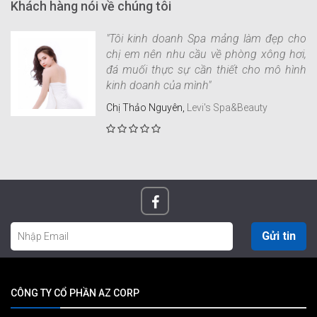
Khách hàng nói về chúng tôi
"Tôi kinh doanh Spa mảng làm đẹp cho
chị em nên nhu cầu về phòng xông hơi,
đá muối thực sự cần thiết cho mô hình
kinh doanh của mình"
Chị Thảo Nguyên,
Levi's Spa&Beauty
Gửi tin
CÔNG TY CỔ PHẦN AZ CORP