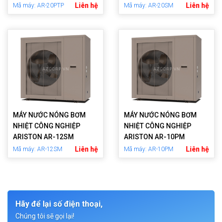
Liên hệ
Liên hệ
Mã máy: AR-20PTP
Mã máy: AR-20SM
MÁY NƯỚC NÓNG BƠM
MÁY NƯỚC NÓNG BƠM
NHIỆT CÔNG NGHIỆP
NHIỆT CÔNG NGHIỆP
ARISTON AR-12SM
ARISTON AR-10PM
Liên hệ
Liên hệ
Mã máy: AR-12SM
Mã máy: AR-10PM
Hãy để lại số điện thoại,
Chúng tôi sẽ gọi lại!