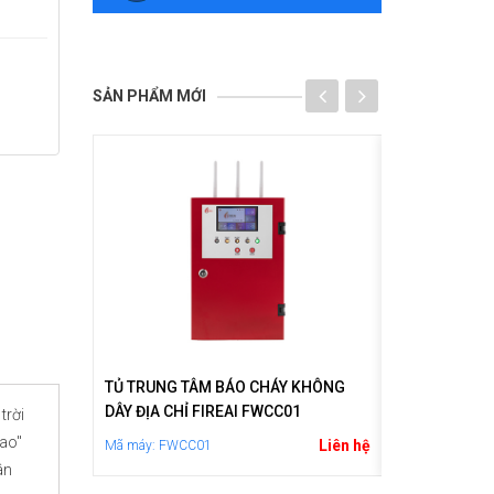
SẢN PHẨM MỚI
Y KHÔNG
TỦ TRUNG TÂM BÁO CHÁY KHÔNG
CÒI BÁO CHÁY
DÂY ĐỊA CHỈ FIREAI FWCC01
trời
Mã máy: FBL01
cao"
Liên hệ
Liên hệ
Mã máy: FWCC01
ân