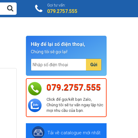
Gọi tư vấn:
079.2757.555
Hãy để lại số điện thoại,
Chúng tôi sẽ gọi lại!
Gửi
079.2757.555
Click để gọi/kết bạn Zalo,
Chúng tôi sẽ tư vấn ngay lập tức
mọi nhu cầu của bạn.
Tải về catalogue mới nhất