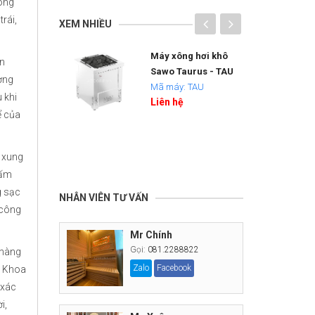
rong
rái,
XEM NHIỀU
ớc nóng bơm
Máy xông hơi khô
ồn
ân dụng
Sawo Taurus - TAU
ơng
n NUOS PRIMO
Mã máy: TAU
 khi
Liên hệ
ể của
: NUOS PRIMO
g xung
tấm
g sạc
NHÂN VIÊN TƯ VẤN
 công
Mr Chính
Gọi:
081.2288822
 hàng
Zalo
Facebook
c Khoa
 xác
i,