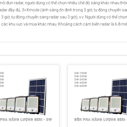
mô-đun radar, người dùng có thể chọn nhiều chế độ sáng khác nhau thô
 radar đầy đủ, 3+Xmode (ánh sáng ổn định trong 3 giờ, tự động chuyển s
 3 giờ, tự động chuyển sang radar sau 3 giờ), v.v. Người dùng có thể chọ
 các khu vực và mùa khác nhau. Khoảng cách cảm biến radar là 6-8 mé