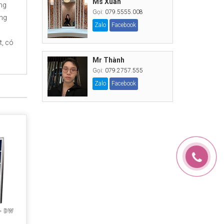
Ms Xuân
ng
Gọi:
079.5555.008
ang
Zalo
Facebook
n
t, có
Mr Thành
Gọi:
079.2757.555
Zalo
Facebook