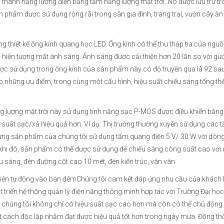
i thành năng lượng điện bằng tấm năng lượng mặt trời. Nó được lưu trữ t
 phẩm được sử dụng rộng rãi trong sân gia đình, trang trại, vườn cây ăn t
Máy nước nóng bơm
Máy nư
thiết kế ống kính quang học LED. Ống kính có thể thu thập tia của ngu
nhiệt dân dụng
nhiệt d
 hiện tượng mất ánh sáng. Ánh sáng được cải thiện hơn 20 lần so với gư
Ariston NUOS PLUS
Aristo
 được sử dụng trong ống kính của sản phẩm này có độ truyền qua là 92 sau
Wi-fi
HC
ợp những ưu điểm, trong cùng một cấu hình, hiệu suất chiếu sáng tổng th
Mã máy: NUOS PLUS
Mã máy
ủ
Wi-fi
HC
Liên hệ
Liên hệ
g lượng mặt trời này sử dụng tính năng sạc P-MOS được điều khiển bằn
u suất sạc/xả hiệu quả hơn. Ví dụ: Thị trường thường xuyên sử dụng các 
nhưng sản phẩm của chúng tôi sử dụng tấm quang điện 5 V/ 30 W với dòn
ng khi đó, sản phẩm có thể được sử dụng để chiếu sáng công suất cao với
u sáng, đèn đường cột cao 10 mét, đèn kiến trúc, vân vân.
 điện tự động vào ban đêmChúng tôi cam kết đáp ứng nhu cầu của khách
t triển hệ thống quản lý điện năng thông minh hợp tác với Trường Đại họ
chúng tôi không chỉ có hiệu suất sạc cao hơn mà còn có thể chủ động
 cách độc lập nhằm đạt được hiệu quả tốt hơn trong ngày mưa. Đồng thờ