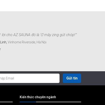
1 lời cho AZ SAUNA đó là 'Ơ mây zing gút chóp!'"
 Linh,
Vinhome Riverside, Hà Nội
Gửi tin
Kiến thức chuyên ngành