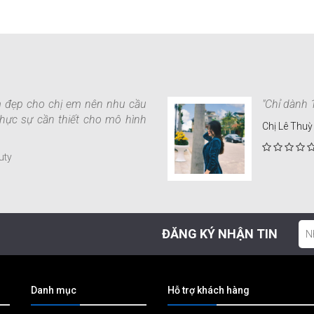
m đẹp cho chị em nên nhu cầu
"Chỉ dành 
hực sự cần thiết cho mô hình
Chị Lê Thuỳ
uty
ĐĂNG KÝ NHẬN TIN
Danh mục
Hỗ trợ khách hàng