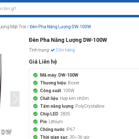
ượng Mặt Trời
/
Đèn Pha Năng Lượng DW-100W
Đèn Pha Năng Lượng DW-100W
Tình trạng:
Còn hàng
Giá Liên hệ
Mã máy: DW-100W
Thương hiệu:
Boxer
Công suất
: 100W
Chất liệu
: Hợp kim nhôm
Tấm năng lượng
: PolyCrystalline
Chip LED
: 2835
Pin
: Lithium
Chống nước
: IP67
Thời gian sạc
: 30~36 giờ