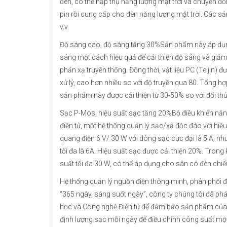
đèn, có thể hấp thụ năng lượng mặt trời và chuyển đổ
pin rồi cung cấp cho đèn năng lượng mặt trời. Các sản
v.v.
Độ sáng cao, độ sáng tăng 30%Sản phẩm này áp dụng 
sáng một cách hiệu quả để cải thiện độ sáng và giảm
phản xạ truyền thống. Đồng thời, vật liệu PC (Teijin)
xử lý, cao hơn nhiều so với độ truyền qua 80. Tổng h
sản phẩm này được cải thiện từ 30-50% so với đối th
Sạc P-Mos, hiệu suất sạc tăng 20%Bộ điều khiển năn
điện tử, một hệ thống quản lý sạc/xả độc đáo với hiệ
quang điện 6 V/ 30 W với dòng sạc cực đại là 5 A; 
tối đa là 6A. Hiệu suất sạc được cải thiện 20%. Tro
suất tối đa 30 W, có thể áp dụng cho sân có đèn chiế
Hệ thống quản lý nguồn điện thông minh, phân phối
“365 ngày, sáng suốt ngày”, công ty chúng tôi đã phá
học và Công nghệ Điện tử để đảm bảo sản phẩm của 
định lượng sạc mỗi ngày để điều chỉnh công suất một