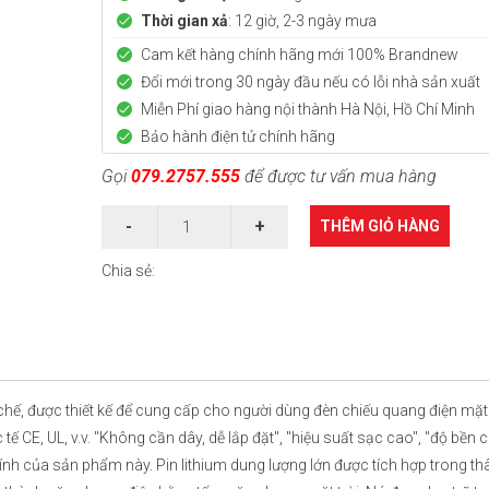
Thời gian xả
: 12 giờ, 2-3 ngày mưa
Cam kết hàng chính hãng mới
100% Brandnew
Đổi mới trong 30 ngày đầu nếu có lỗi nhà sản xuất
Miễn Phí giao hàng nội thành Hà Nội, Hồ Chí Minh
Bảo hành điện tử chính hãng
Gọi
079.2757.555
để được tư vấn mua hàng
THÊM GIỎ HÀNG
Chia sẻ:
TỦ TRUYỀN TIN CẢNH BÁO KHÔNG
TỦ TRUNG TÂM BÁO CHÁ
DÂY ĐỊA CHỈ FIREAI FWT02
DÂY ĐỊA CHỈ FIREAI FWT01
, được thiết kế để cung cấp cho người dùng đèn chiếu quang điện mặt 
 CE, UL, v.v. "Không cần dây, dễ lắp đặt", "hiệu suất sạc cao", "độ bền 
Liên hệ
Mã máy: FWT02
Mã máy: FWT01
hính của sản phẩm này. Pin lithium dung lượng lớn được tích hợp trong th