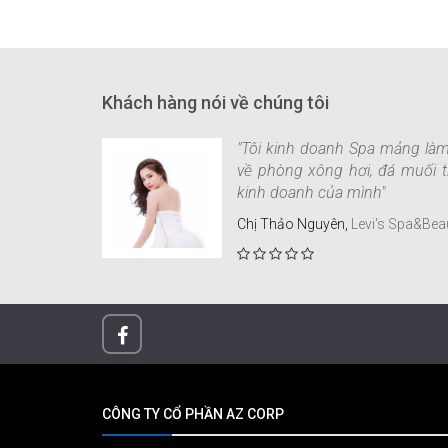
Khách hàng nói về chúng tôi
luôn chú ý
"Tôi kinh doanh Spa mảng là
bên AZ này
về phòng xông hơi, đá muối t
kinh doanh của mình"
Chị Thảo Nguyên,
Levi's Spa&Bea
CÔNG TY CỔ PHẦN AZ CORP